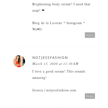
Brightening body serum? I need that
asap! ❤
Blog de la Licorne
*
Instagram
*
We♥It
Reply
NOTJESSFASHION
March 13, 2020 at 11:10 AM
I love a good serum! This sounds
amazing!
Jessica |
notjessfashion.com
Reply