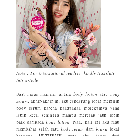
Note : For international readers, kindly translate
this article
Saat harus memilih antara
body lotion
atau
body
serum
, akhir-akhir ini aku cenderung lebih memilih
body serum karena kandungan molekulnya yang
lebih kecil sehingga mampu meresap jauh lebih
baik daripada
body lotion
. Nah, kali ini aku mau
membahas salah satu
body serum
dari
brand
lokal
ULTHYME
bernama
yang aku dapat dari