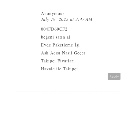
Anonymous
July 19, 2025 at 3:47 AM
004FD69CF2
beğeni satın al
Evde Paketleme İşi
Aşk Acısı Nasıl Geçer
Takipçi Fiyatları
Havale ile Takipçi
Reply